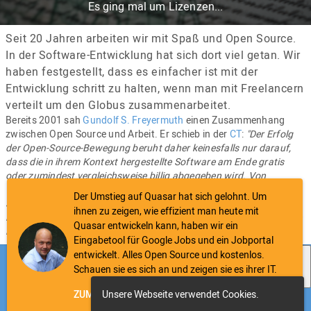
Es ging mal um Lizenzen...
Seit 20 Jahren arbeiten wir mit Spaß und Open Source.
In der Software-Entwicklung hat sich dort viel getan. Wir
haben festgestellt, dass es einfacher ist mit der
Entwicklung schritt zu halten, wenn man mit Freelancern
verteilt um den Globus zusammenarbeitet.
Bereits 2001 sah
Gundolf S. Freyermuth
einen Zusammenhang
zwischen Open Source und Arbeit. Er schieb in der
CT
:
"Der Erfolg
der Open-Source-Bewegung beruht daher keinesfalls nur darauf,
dass die in ihrem Kontext hergestellte Software am Ende gratis
oder zumindest vergleichsweise billig abgegeben wird. Von
weitreichenderer Bedeutung als dieser eher beiläufige Umstand
Der Umstieg auf Quasar hat sich gelohnt. Um
sind strukturelle Innovationen. Sie betreffen zwei grundsätzliche
ihnen zu zeigen, wie effizient man heute mit
Bereiche der industriellen Ordnung: die Arbeitsorganisation und die
Quasar entwickeln kann, haben wir ein
Regelung geistigen Eigentums."
Eingabetool für Google Jobs und ein Jobportal
Download as
entwickelt. Alles Open Source und kostenlos.
Impressum
Datenschutz
Kontakt
Schauen sie es sich an und zeigen sie es ihrer IT.
PDF
ZUM JOBPORTAL
Unsere Webseite verwendet Cookies.
ZUR ANZEIGENEINGABE