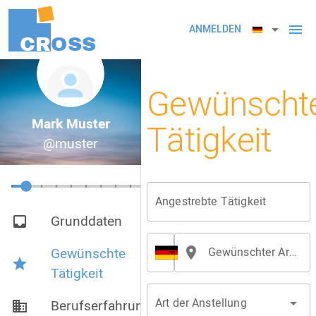
arrow_drop_down
menu
ANMELDEN
CR
OSS
Gewünscht
Mark Muster
Tätigkeit
@muster
Angestrebte Tätigkeit
Grunddaten
inbox
Gewünschte
arrow_drop_down
place
Gewünschter Arbeitsort/Bundesland
star
Tätigkeit
Art der Anstellung
arrow_drop_down
Berufserfahrung
business