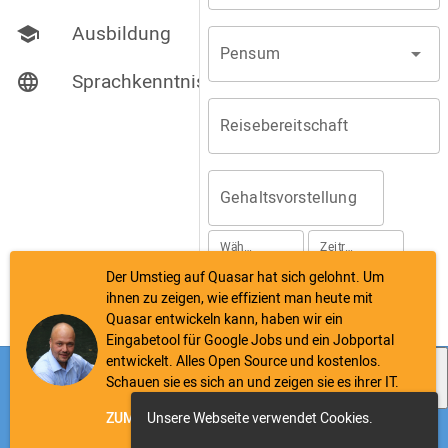
Ausbildung
school
Pensum
arrow_drop_down
Sprachkenntnisse
language
Reisebereitschaft
Gehaltsvorstellung
Währung
Zeitraum
arrow_drop_down
arrow_drop_down
EUR
monatlich
Der Umstieg auf Quasar hat sich gelohnt. Um
ihnen zu zeigen, wie effizient man heute mit
Quasar entwickeln kann, haben wir ein
SPEICHERN
LÖSCHEN
Eingabetool für Google Jobs und ein Jobportal
Download as
entwickelt. Alles Open Source und kostenlos.
Impressum
Datenschutz
Kontakt
Schauen sie es sich an und zeigen sie es ihrer IT.
PDF
ZUM JOBPORTAL
Unsere Webseite verwendet Cookies.
ZUR ANZEIGENEINGABE